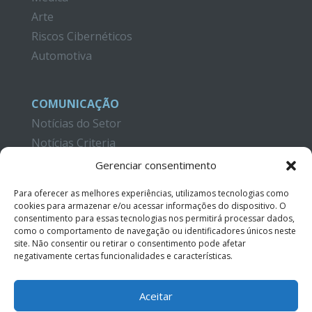
Arte
Riscos Cibernéticos
Automotiva
COMUNICAÇÃO
Notícias do Setor
Notícias Criteria
Gerenciar consentimento
CAMPUS CRITERIA
Formação
Para oferecer as melhores experiências, utilizamos tecnologias como
cookies para armazenar e/ou acessar informações do dispositivo. O
Publicações
consentimento para essas tecnologias nos permitirá processar dados,
Tutoriais em Vídeo
como o comportamento de navegação ou identificadores únicos neste
site. Não consentir ou retirar o consentimento pode afetar
negativamente certas funcionalidades e características.
CONTATO
Aceitar