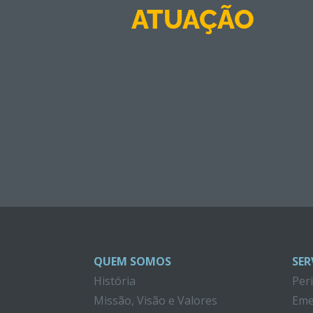
ATUAÇÃO
QUEM SOMOS
SER
História
Per
Missão, Visão e Valores
Eme