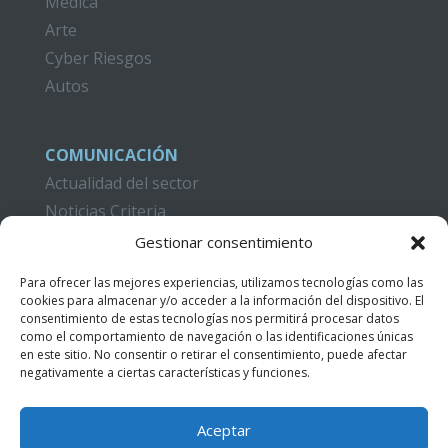
Médica
Arte
Cyber Riesgos
Autos
COMUNICACIÓN
Actualidad del sector
Noticias Criteria
Gestionar consentimiento
CAMPUS CRITERIA
Formación
Para ofrecer las mejores experiencias, utilizamos tecnologías como las
cookies para almacenar y/o acceder a la información del dispositivo. El
Publicaciones
consentimiento de estas tecnologías nos permitirá procesar datos
Acceso Videotutoriales
como el comportamiento de navegación o las identificaciones únicas
en este sitio. No consentir o retirar el consentimiento, puede afectar
negativamente a ciertas características y funciones.
CONTACTO
Aceptar