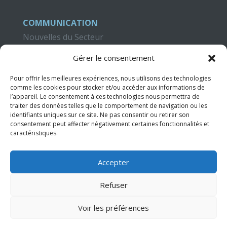
COMMUNICATION
Nouvelles du Secteur
Blog Criteria
Gérer le consentement
CAMPUS CRITERIA
Pour offrir les meilleures expériences, nous utilisons des technologies
Formation
comme les cookies pour stocker et/ou accéder aux informations de
l’appareil. Le consentement à ces technologies nous permettra de
Publications
traiter des données telles que le comportement de navigation ou les
Didacticiels Vidéo
identifiants uniques sur ce site. Ne pas consentir ou retirer son
consentement peut affecter négativement certaines fonctionnalités et
caractéristiques.
CONTACT
Accepter
Refuser
Voir les préférences
© Criteria, Insurance Claims & Loss Adjusters |
Termes et