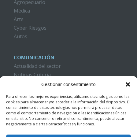
Agropecuario
Médica
Arte
Cyber Riesgos
Autos
COMUNICACIÓN
Actualidad del sector
Noticias Criteria
Gestionar consentimiento
CAMPUS CRITERIA
Formación
Para ofrecer las mejores experiencias, utilizamos tecnologías como las
cookies para almacenar y/o acceder a la información del dispositivo. El
Publicaciones
consentimiento de estas tecnologías nos permitirá procesar datos
como el comportamiento de navegación o las identificaciones únicas
Acceso Videotutoriales
en este sitio. No consentir o retirar el consentimiento, puede afectar
negativamente a ciertas características y funciones.
CONTACTO