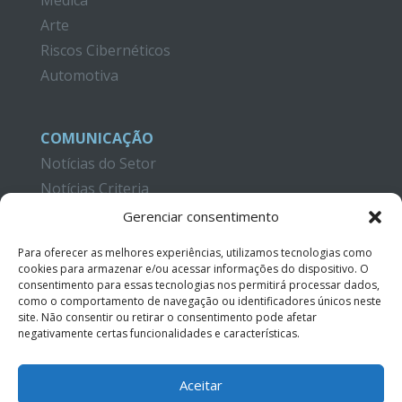
Médica
Arte
Riscos Cibernéticos
Automotiva
COMUNICAÇÃO
Notícias do Setor
Notícias Criteria
Gerenciar consentimento
CAMPUS CRITERIA
Formação
Para oferecer as melhores experiências, utilizamos tecnologias como
cookies para armazenar e/ou acessar informações do dispositivo. O
Publicações
consentimento para essas tecnologias nos permitirá processar dados,
Tutoriais em Vídeo
como o comportamento de navegação ou identificadores únicos neste
site. Não consentir ou retirar o consentimento pode afetar
negativamente certas funcionalidades e características.
CONTATO
Aceitar